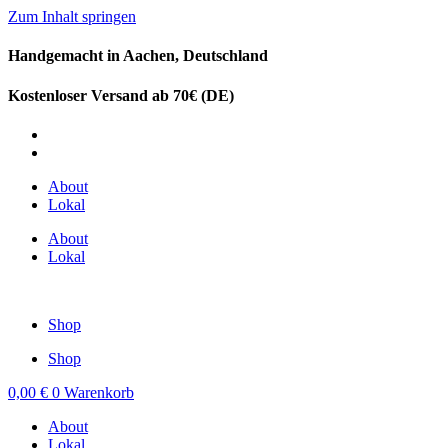
Zum Inhalt springen
Handgemacht in Aachen, Deutschland
Kostenloser Versand ab 70€ (DE)
DE
EN
About
Lokal
About
Lokal
Shop
Shop
0,00
€
0
Warenkorb
About
Lokal