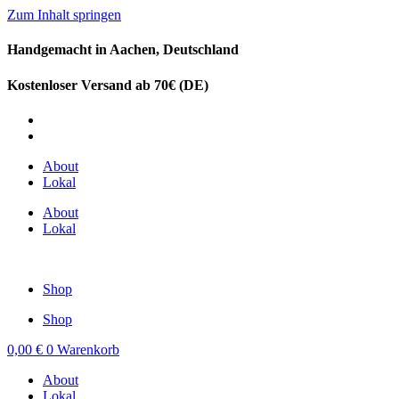
Zum Inhalt springen
Handgemacht in Aachen, Deutschland
Kostenloser Versand ab 70€ (DE)
DE
EN
About
Lokal
About
Lokal
Shop
Shop
0,00
€
0
Warenkorb
About
Lokal