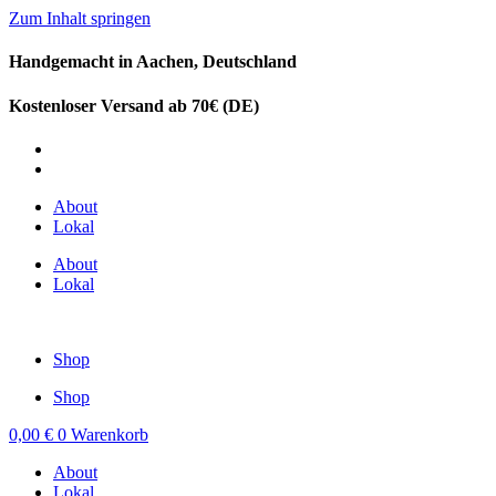
Zum Inhalt springen
Handgemacht in Aachen, Deutschland
Kostenloser Versand ab 70€ (DE)
DE
EN
About
Lokal
About
Lokal
Shop
Shop
0,00
€
0
Warenkorb
About
Lokal